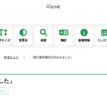
字サイズ
背景色
検索
翻訳
新着情報
コンテ
町長だより
「桜の園卒園式が行われました」
した」