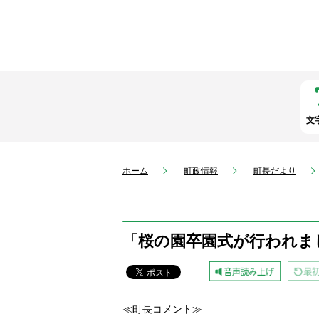
文
ホーム
町政情報
町長だより
「桜の園卒園式が行われま
≪町長コメント≫