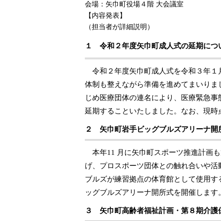
会場：矢巾町役場４階 大会議室
【内容発表】
（担当者が詳細説明）
１ 令和２年度矢巾町成人式の延期につ
令和２年度矢巾町成人式を令和３年１
体制も整えながら準備を進めてまいりま
じめ医療団体の連名により、医療緊急事
延期することいたしました。なお、現時
２ 矢巾町岩手ビッグブルズアリーナ開
本年
11
月に矢巾町スポーツ推進計画も
げ、プロスポーツ団体との触れ合いや活
ブルズが練習拠点の体育館として使用す
ッグブルズアリーナ開所式を開催します
３ 矢巾町高齢者福祉計画・第８期介護