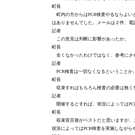
町長
町内の方からは
PCR
検査やるならよい
はありませんでした。メールは２件、電
記者
この意見は判断に影響があったか。
町長
全くなかったわけではなく、参考にさ
記者
PCR
検査は一切なくなるということか
町長
収束すればもちろん検査の必要は無く
記者
開催するとすれば、状況によっては
PC
町長
収束宣言後がベストだと思いますが、こ
状況によっては
PCR
検査を実施しながら