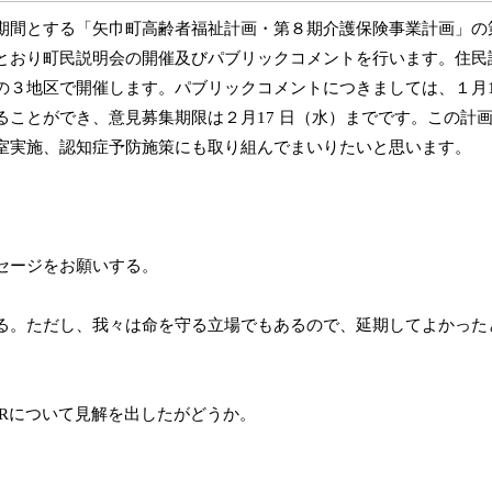
間とする「矢巾町高齢者福祉計画・第８期介護保険事業計画」の
とおり町民説明会の開催及びパブリックコメントを行います。住民
の３地区で開催します。パブリックコメントにつきましては、１月
ることができ、意見募集期限は２月
17
日（水）までです。この計
室実施、認知症予防施策にも取り組んでまいりたいと思います。
セージをお願いする。
。ただし、我々は命を守る立場でもあるので、延期してよかった
R
について見解を出したがどうか。