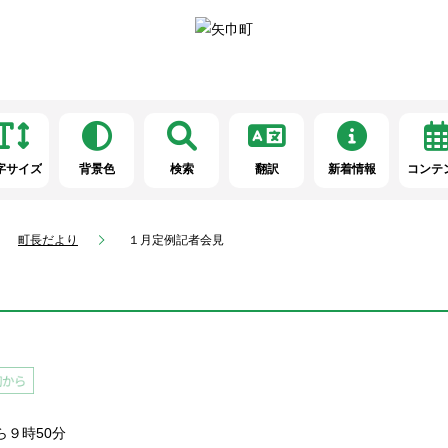
字サイズ
背景色
検索
翻訳
新着情報
コンテ
町長だより
１月定例記者会見
ら９時50分