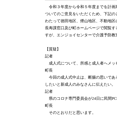
令和３年度から令和５年度までを計画期
ついてのご意見をいただくため、下記の
わたって徳田地区、煙山地区、不動地区
長寿課窓口及び町ホームページで閲覧す
すが、エンジョイセンターで介護予防教
【質疑】
記者
成人式について、所感と成人者へメッ
町長
今回の成人式中止は、断腸の思いである
したいと新成人のみなさんに伝えたい。
記者
県のコロナ専門委員会が
24
日に民間
PC
町長
そのとおりだと思います。