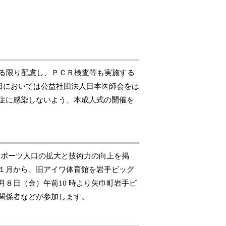
る限り配慮し、ＰＣＲ検査等も実施する
日においては公益社団法人日本医師会をは
症に感染しないよう、本成人式の開催を
スポーツ人口の拡大と技術力の向上を掲
１月から、旧アイワ体育館を岩手ビッグ
月８日（金）午前
10
時より矢巾町岩手ビ
関係者などが参加します。