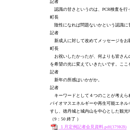
記者
認識の甘さというのは、
PCR
検査を行
町長
陰性になれば問題ないかという認識に甘
記者
新成人に対して改めてメッセージをお
町長
お祝いしたかったが、何よりも皆さんの
を希望の光に変えていきたいです。ここ
記者
新年の所感はいかがか。
記者
キーワードとして４つのことが考えら
バイオマスエネルギーや再生可能エネル
すし、徳丹城と城内山を中心とした観光
（
9
：
50
終了 ）
１月定例記者会見資料.pdf(379KB)