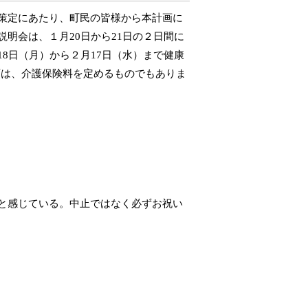
策定にあたり、町民の皆様から本計画に
説明会は、１月
20
日から
21
日の２日間に
18
日（月）から２月
17
日（水）まで健康
画は、介護保険料を定めるものでもありま
と感じている。中止ではなく必ずお祝い