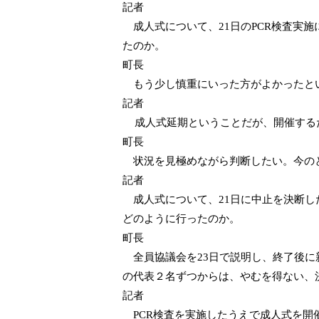
記者
成人式について、
21
日の
PCR
検査実施
たのか。
町長
もう少し慎重にいった方がよかったとい
記者
成人式延期ということだが、開催する
町長
状況を見極めながら判断したい。今のと
記者
成人式について、
21
日に中止を決断し
どのように行ったのか。
町長
全員協議会を
23
日で説明し、終了後に
の代表２名ずつからは、やむを得ない、
記者
PCR
検査を実施したうえで成人式を開