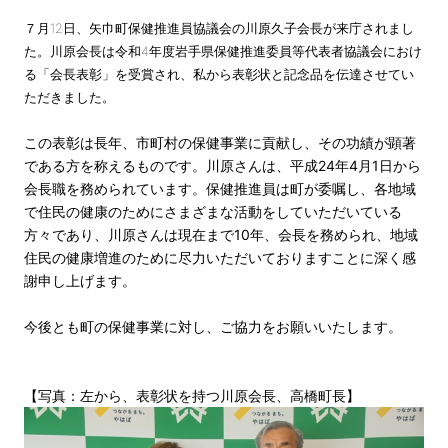
７月12日、矢巾町保健推進員協議会の川原久子会長が来庁されまし
た。川原会長は令和4年度岩手県保健推進委員等代表者協議会におけ
る「会長表彰」を受賞され、私から表彰状と記念品を伝達させてい
ただきました。
この表彰は長年、市町村の保健事業に貢献し、その功績が顕著
である方を称えるものです。川原さんは、平成24年4月1日から
会長職を務められています。保健推進員は町が委嘱し、各地域
で住民の健康のためにさまざまな活動をしていただいている
方々であり、川原さんは現在まで10年、会長を務められ、地域
住民の健康増進のために尽力いただいておりますことに深く感
謝申し上げます。
今後とも町の保健事業に対し、ご協力をお願いいたします。
【写真：左から、表彰状を持つ川原会長、高橋町長】