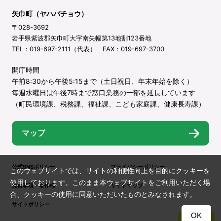
矢巾町（ヤハバチョウ）
〒028-3692
岩手県紫波郡矢巾町大字南矢幅第13地割123番地
TEL：019-697-2111（代表） FAX：019-697-3700
開庁時間
午前8:30から午後5:15まで（土日祝日、年末年始を除く）
毎週水曜日は午後7時まで窓口業務の一部を延長しています
（町民環境課、税務課、福祉課、こども家庭課、健康長寿課）
マップ
公式SNSポリシー
プライバシーポリシー
このウェブサイトでは、サイトの利便性向上を目的にクッキーを
使用しております。このまま本ウェブサイトをご利用いただく場
免責事項・著作権
サイトマップ
合、クッキーの使用に同意いただいたものとみなされます。
サイトポリシー
OK
TOP