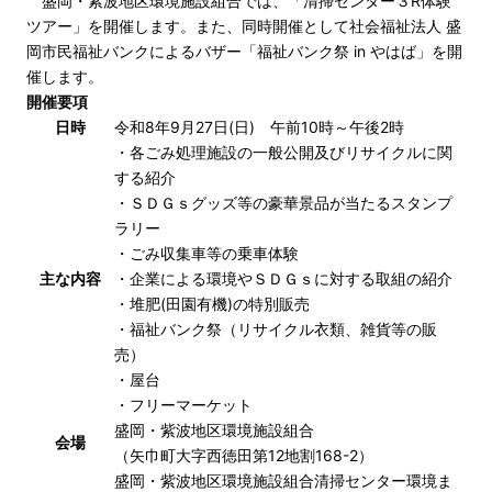
盛岡・紫波地区環境施設組合では、「清掃センター３R体験
ツアー」を開催します。また、同時開催として社会福祉法人 盛
岡市民福祉バンクによるバザー「福祉バンク祭 in やはば」を開
催します。
開催要項
日時
令和8年9月27日(日) 午前10時～午後2時
・各ごみ処理施設の一般公開及びリサイクルに関
する紹介
・ＳＤＧｓグッズ等の豪華景品が当たるスタンプ
ラリー
・ごみ収集車等の乗車体験
主な内容
・企業による環境やＳＤＧｓに対する取組の紹介
・堆肥(田園有機)の特別販売
・福祉バンク祭（リサイクル衣類、雑貨等の販
売）
・屋台
・フリーマーケット
盛岡・紫波地区環境施設組合
会場
（矢巾町大字西徳田第12地割168-2）
盛岡・紫波地区環境施設組合清掃センター環境ま