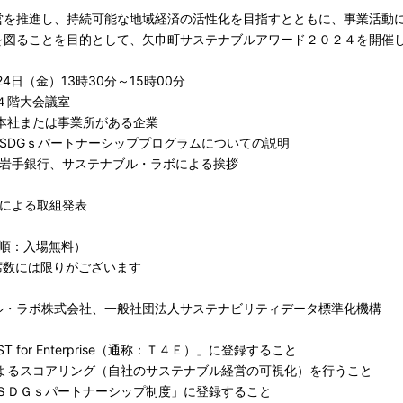
を推進し、持続可能な地域経済の活性化を目指すとともに、事業活動
を図ることを目的として、矢巾町サステナブルアワード２０２４を開催
24日（金）13時30分～15時00分
４階大会議室
本社または事業所がある企業
SDGｓパートナーシッププログラムについての説明
岩手銀行、サステナブル・ラボによる挨拶
による取組発表
着順：入場無料）
席数には限りがございます
ル・ラボ株式会社、一般社団法人サステナビリティデータ標準化機構
ST for Enterprise（通称：Ｔ４Ｅ）」に登録すること
よるスコアリング（自社のサステナブル経営の可視化）を行うこと
ＳＤＧｓパートナーシップ制度」に登録すること