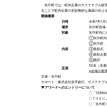
矢巾町では、町内企業のサステナブル経営
ることで町内企業の非財務的な価値の向上
開催概要
日時
令和7年1月
場所
矢巾町役場
対象
矢巾町内に
①矢巾町内
②矢巾町、
内容
③表彰式
④表彰企業
⑤講評
50名（先
定員
※会場の座
主催：矢巾町
サポート：株式会社岩手銀行、サステナブ
▼アワードへのエントリーについて
〇「TERRA
〇Ｔ４Ｅに
〇「矢巾町