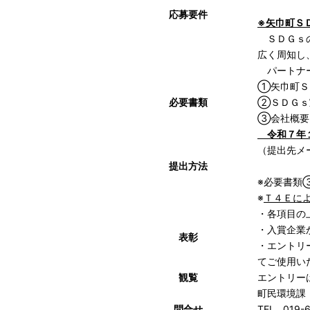
応募要件
※矢巾町Ｓ
ＳＤＧｓの
広く周知し
パートナー
①
矢巾町Ｓ
必要書類
②
ＳＤＧｓ
③
会社概要
令和７年
（提出先メールア
提出方法
※必要書類
※
Ｔ４Ｅによ
・各項目の
・入賞企業
表彰
・エントリ
てご使用い
観覧
エントリー
町民環境課
問合せ
TEL 019-