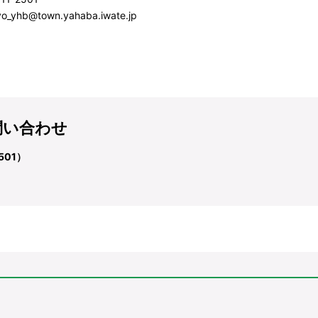
kyo_yhb@town.yahaba.iwate.jp
問い合わせ
501）