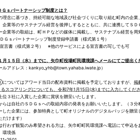
ＤＧｓパートナーシップ制度とは？
理念に基づき、持続可能な地域及び社会づくりに取り組む町内の企業
、企業等のサステナブル経営を後押しするとともに、共に連携してＳＤ
企業等の取組は、町ＨＰなどの媒体に掲載し、サステナブル経営を周
ＤＧｓパートナーシップ制度登録申請書（様式第１号）
宣言書（様式第２号）
※他のサービスによる宣言書の写しでも可
１月１５日（水）までに、矢巾町役場町民環境課へメールにてご提出く
ドレス：kankyo_yhb@town.yahaba.iwate.jp）
③についてはアワード当日の配布資料に掲載を予定しておりますが、
掲
るスコアリングについても、令和7年1月15日(水)までに入力してくだ
上位３社に入賞した企業に賞状を贈呈いたします。
からは自社のＳＤＧｓへの取組内容の発表をお願いいたします。（３分
ーした企業には、参加特典として町オリジナルのデジタルバッジを贈呈
ただけます）
は行わず観覧のみ希望される方は、矢巾町町民環境課へ電話にて申込を
 環境係
611-2501