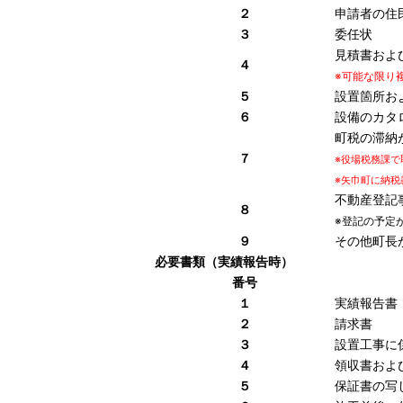
２
申請者の住
３
委任状
見積書およ
４
※可能な限り
５
設置箇所お
６
設備のカタ
町税の滞納
７
※役場税務課
※矢巾町に納税
不動産登記
８
※登記の予定
９
その他町長
必要書類（実績報告時）
番号
１
実績報告書
２
請求書
３
設置工事に
４
領収書およ
５
保証書の写