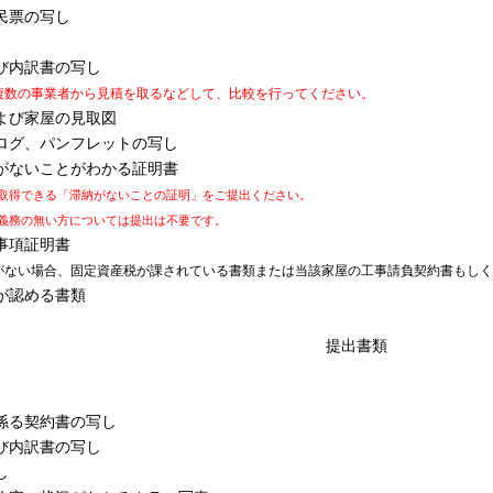
民票の写し
び内訳書の写し
複数の事業者から見積を取るなどして、比較を行ってください。
よび家屋の見取図
ログ、パンフレットの写し
がないことがわかる証明書
で取得できる「滞納がないことの証明」をご提出ください。
義務の無い方については提出は不要です。
事項証明書
がない場合、固定資産税が課されている書類または当該家屋の工事請負契約書もし
が認める書類
提出書類
係る契約書の写し
び内訳書の写し
し