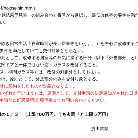
f/hojoseihin.html）
算結果早見表」の組み合わせ番号から選択し、最低改修率の要件を満
い。
を除き日常生活上在室時間が長い居室等をいう。））を中心に改修する
修要件を満たしていても交付対象とならない。
原則として、改修する居室等の外気に接する部分（以下「外皮部分」と
玄関ドアと一体ではない窓・ガラスを改修すること。
ス、欄間ガラス等）は、改修の対象外としてもよい。
合は、原則として、外皮部分のみを交付対象とする。
以降に契約をしたものが対象となります。
のいずれか早いほう）は、原則として、交付申請の決定通知がされた日以
申請前に町民環境課 環境係までお問い合わせください。
事費の１／３
（上限 100万円、うち玄関ドア 上限５万円）
提出書類