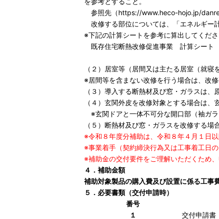
を参考とすること。
参照先
（https://www.heco-hojo.jp/danre
改修する部位については、「エネルギー計
※下記の計算シートを参考に算出してくださ
既存住宅断熱改修促進事業 計算シート
（２）居室等（居間又は主たる居室（就寝
※居間等を含まない改修を行う場合は、改
（３）導入する断熱材及び窓・ガラスは、
（４）玄関外皮を改修対象とする場合は、
※玄関ドアと一体不可分な開口部（袖ガラ
（５）断熱材及び窓・ガラスを改修する場
※令和８年度分補助は、令和８年４月１日
※事業着手（契約締決行為又は工事着工日
※補助金の交付要件をご理解いただくため、
４．補助金額
補助対象製品の購入費及び設置に係る工
５．必要書類（交付申請時）
番号
１
交付申請書