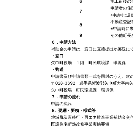
６
施工前後の
申請者の住
７
※申請時に居
不動産登記
８
※申請時に
９
その他町長
６．申請方法
補助金の申請は、窓口に直接提出か郵送に
・窓口
矢巾町役場 １階 町民環境課 環境係
・郵送
申請書及び申請書類一式を同封のうえ、次
〒028-3692 岩手県紫波郡矢巾町大字南矢
矢巾町役場 町民環境課 環境係
７．申請の流れ
申請の流れ
８. 要綱・要領・様式等
地域脱炭素移行・再エネ推進事業補助金交
既設住宅断熱改修事業実施要領