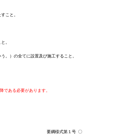
たすこと。
こと。
いう。）の全てに設置及び施工すること。
降である必要があります。
要綱様式第１号
〇