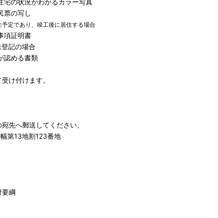
住宅の状況がわかるカラー写真
民票の写し
住予定であり、竣工後に居住する場合
事項証明書
未登記の場合
が認める書類
て受け付けます。
の宛先へ郵送してください。
幅第13地割123番地
付要綱