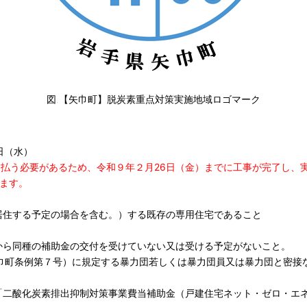
図.【矢巾町】脱炭素重点対策実施地域ロゴマーク
日（水）
支払う必要があるため、令和９年２月26日（金）までに工事が完了し、
ます。
居住する予定の場合を含む。）する既存の専用住宅であること
から同種の補助金の交付を受けていない又は受ける予定がないこと。
矢巾町条例第７号）に規定する暴力団若しくは暴力団員又は暴力団と密接
二酸化炭素排出抑制対策事業費当補助金（戸建住宅ネット・ゼロ・エネ