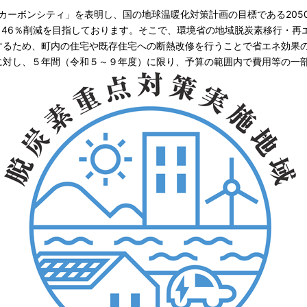
カーボンシティ」を表明し、国の地球温暖化対策計画の目標である205
度から46％削減を目指しております。そこで、環境省の地域脱炭素移行・
するため、町内の住宅や既存住宅への断熱改修を行うことで省エネ効果
に対し、５年間（令和５～９年度）に限り、予算の範囲内で費用等の一