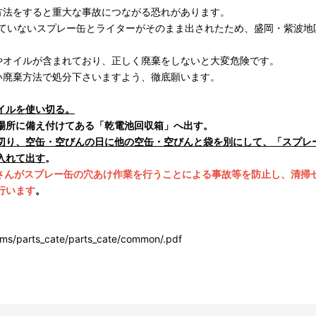
法をすると重大な事故につながる恐れがあります。
っていないスプレー缶とライターがそのまま出されたため、盛岡・紫波地
オイルが含まれており、正しく廃棄をしないと大変危険です。
廃棄方法で処分下さいますよう、徹底願います。
イルを使い切る。
場所に備え付けてある「乾電池回収箱」へ出す。
切り、空缶・空びんの日に他の空缶・空びんと袋を別にして、「スプレ
入れて出す
。
さんがスプレー缶の穴あけ作業を行うことによる事故等を防止し、清掃
行います
。
ms/parts_cate/parts_cate/common/.pdf