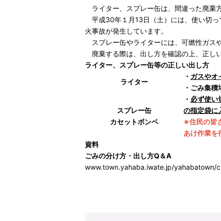
ライター、スプレー缶は、間違った廃棄方
平成30年１月13日（土）には、使い切
火事故が発生しています。
スプレー缶やライターには、可燃性ガスや
廃棄する際は、出し方を確認の上、正しい
ライター、スプレー缶等の正しい出し方
・
ガスやオ
ライター
・ごみ集積
・
必ず使い
スプレー缶
の指定袋に
カセットボンベ
※住民の皆
あけ作業を
資料
ごみの分け方・出し方Q＆A
www.town.yahaba.iwate.jp/yahabatown/c