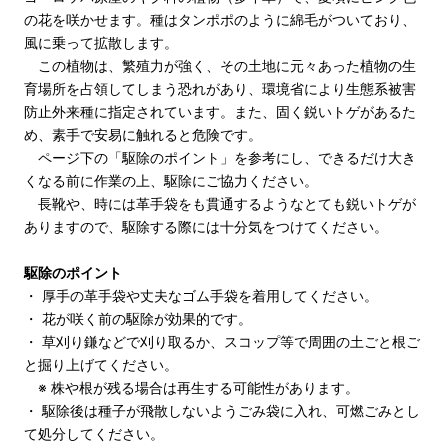
の花を咲かせます。種はタンポポのように綿毛がついており、
風に乗って拡散します。
この植物は、繁殖力が強く、その土地に元々あった植物の生
育場所を占領してしまう恐れがあり、環境省により生態系被害
防止外来種に指定されています。また、固く鋭いトゲがあるた
め、素手で安易に触れると危険です。
ページ下の「駆除のポイント」を参考にし、できるだけ大き
くなる前に作業の上、駆除にご協力ください。
長靴や、時には革手袋をも貫通するようなとても鋭いトゲが
ありますので、駆除する際には十分気をつけてください。
駆除のポイント
・ 厚手の革手袋や丈夫なゴム手袋を着用してください。
・ 花が咲く前の駆除が効果的です。
・ 草刈り鎌などで刈り取るか、スコップ等で周囲の土ごと根ご
と掘り上げてください。
※ 株や根が残る場合は再生する可能性があります。
・ 駆除後は種子が飛散しないようごみ袋に入れ、可燃ごみとし
て処分してください。