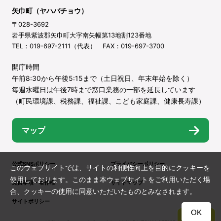
矢巾町（ヤハバチョウ）
〒028-3692
岩手県紫波郡矢巾町大字南矢幅第13地割123番地
TEL：019-697-2111（代表） FAX：019-697-3700
開庁時間
午前8:30から午後5:15まで（土日祝日、年末年始を除く）
毎週水曜日は午後7時まで窓口業務の一部を延長しています
（町民環境課、税務課、福祉課、こども家庭課、健康長寿課）
マップ
公式SNSポリシー
プライバシーポリシー
このウェブサイトでは、サイトの利便性向上を目的にクッキーを
使用しております。このまま本ウェブサイトをご利用いただく場
免責事項・著作権
サイトマップ
合、クッキーの使用に同意いただいたものとみなされます。
サイトポリシー
OK
TOP