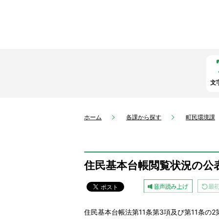
文
ホーム
各課から探す
町民環境課
住民基本台帳閲覧状況の公
住民基本台帳法第11条第3項及び第11条