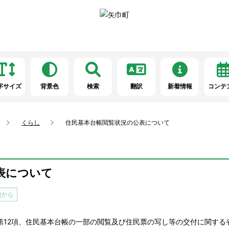
字サイズ
背景色
検索
翻訳
新着情報
コンテ
くらし
住民基本台帳閲覧状況の公表について
表について
の2第12項、住民基本台帳の一部の閲覧及び住民票の写し等の交付に関す