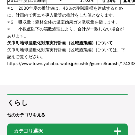
2013年度比増減率
-
1.02%
0.34%
▲4.9
※１ 2030年度の推計値は、46％の削減目標を達成するため
に、計画内で再エネ導入量等の推計をした値となります。
※２ 吸収量：森林全体の温室効果ガス吸収量を指します。
※ 小数点以下の端数処理により、合計が一致しない場合が
あります。
矢巾町地球温暖化対策実行計画（区域施策編）について
矢巾町地球温暖化対策実行計画（区域施策編）については、下
記をご覧ください。
https://www.town.yahaba.iwate.jp/soshiki/jyumin/kurashi/1743
くらし
他のカテゴリを見る
カテゴリ選択