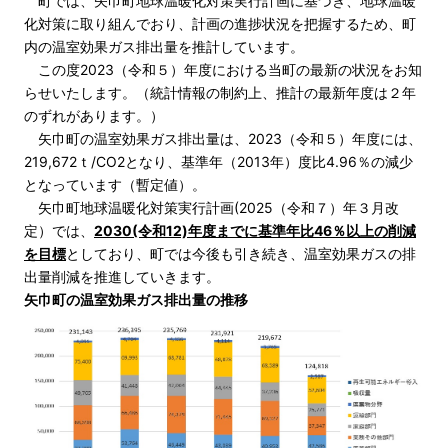
町では、矢巾町地球温暖化対策実行計画に基づき、地球温暖
化対策に取り組んでおり、計画の進捗状況を把握するため、町
内の温室効果ガス排出量を推計しています。
この度2023（令和５）年度における当町の最新の状況をお知
らせいたします。（統計情報の制約上、推計の最新年度は２年
のずれがあります。）
矢巾町の温室効果ガス排出量は、2023（令和５）年度には、
219,672ｔ/CO2となり、基準年（2013年）度比4.96％の減少
となっています（暫定値）。
矢巾町地球温暖化対策実行計画(2025（令和７）年３月改
定）では、
2030(令和12)年度までに基準年比46％以上の削減
を目標
としており、町では今後も引き続き、温室効果ガスの排
出量削減を推進していきます。
矢巾町の温室効果ガス排出量の推移