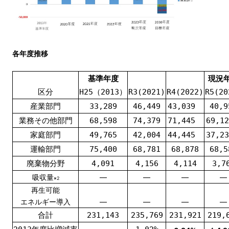
各年度推移
基準年度
現況
区分
H25（2013）
R3(2021)
R4(2022)
R5(20
産業部門
33,289
46,449
43,039
40,9
業務その他部門
68,598
74,379
71,445
69,
家庭部門
49,765
42,004
44,445
37,
運輸部門
75,400
68,781
68,878
68,5
廃棄物分野
4,091
4,156
4,114
3,7
吸収量
―
―
―
―
※2
再生可能
エネルギー導入
―
―
―
―
合計
231,143
235,769
231,921
219,