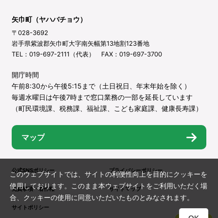
矢巾町（ヤハバチョウ）
〒028-3692
岩手県紫波郡矢巾町大字南矢幅第13地割123番地
TEL：019-697-2111（代表） FAX：019-697-3700
開庁時間
午前8:30から午後5:15まで（土日祝日、年末年始を除く）
毎週水曜日は午後7時まで窓口業務の一部を延長しています
（町民環境課、税務課、福祉課、こども家庭課、健康長寿課）
マップ
公式SNSポリシー
プライバシーポリシー
このウェブサイトでは、サイトの利便性向上を目的にクッキーを
使用しております。このまま本ウェブサイトをご利用いただく場
免責事項・著作権
サイトマップ
合、クッキーの使用に同意いただいたものとみなされます。
サイトポリシー