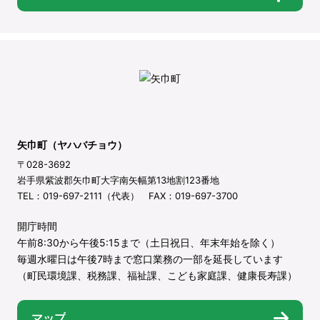
矢巾町（ヤハバチョウ）
〒028-3692
岩手県紫波郡矢巾町大字南矢幅第13地割123番地
TEL：019-697-2111（代表） FAX：019-697-3700
開庁時間
午前8:30から午後5:15まで（土日祝日、年末年始を除く）
毎週水曜日は午後7時まで窓口業務の一部を延長しています
（町民環境課、税務課、福祉課、こども家庭課、健康長寿課）
マップ