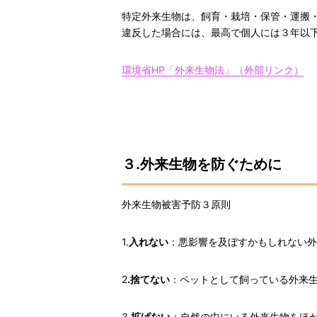
特定外来生物は、飼育・栽培・保管・運搬
違反した場合には、最高で個人には３年以下
環境省HP「外来生物法」（外部リンク）
３.外来生物を防ぐために
外来生物被害予防３原則
1.
入れない
：悪影響を及ぼすかもしれない
2
.捨てない
：ペットとして飼っている外来
3.
拡げない
：自然の中にいる外来生物をほ