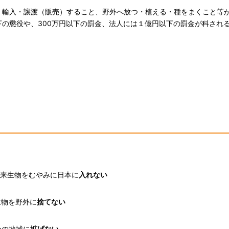
・輸入・譲渡（販売）すること、野外へ放つ・植える・種をまくこと等
の懲役や、300万円以下の罰金、法人には１億円以下の罰金が科され
外来生物をむやみに日本に
入れない
生物を野外に
捨てない
かの地域に
拡げない