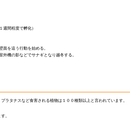
１週間程度で孵化）
壁面を這う行動を始める。
室外機の影などでサナギとなり越冬する。
、プラタナスなど食害される植物は１００種類以上と言われています。
ます。