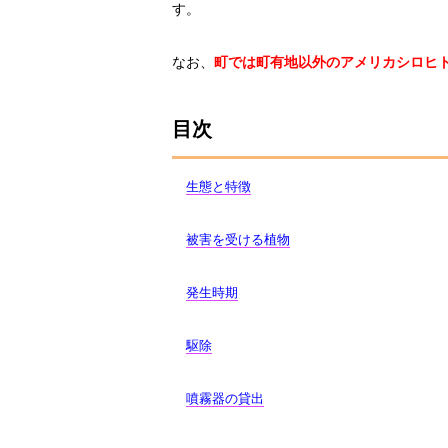
す。
なお、
町では町有地以外のアメリカシロヒ
目次
生態と特徴
被害を受ける植物
発生時期
駆除
噴霧器の貸出