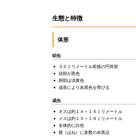
生態と特徴
体形
幼虫
３０ミリメートル前後の円筒形
頭部が黒色
胴部は淡黄色
成長により灰黒色を帯びる
成虫
オスは約１４～１５ミリメートル
メスは約１５～１６ミリメートル
全体的に白色
翅（はね）に多数の灰黒点