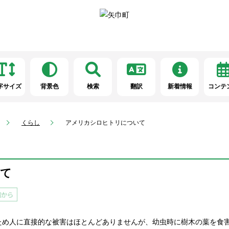
字サイズ
背景色
検索
翻訳
新着情報
コンテ
くらし
アメリカシロヒトリについて
て
ため人に直接的な被害はほとんどありませんが、幼虫時に樹木の葉を食