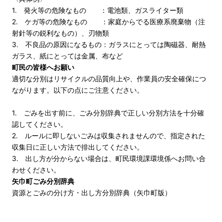
1. 発火等の危険なもの ：電池類、ガスライター類
2. ケガ等の危険なもの ：家庭からでる医療系廃棄物（注
射針等の鋭利なもの）、刃物類
3. 不良品の原因になるもの：ガラスにとっては陶磁器、耐熱
ガラス、紙にとっては金属、布など
町民の皆様へお願い
適切な分別はリサイクルの品質向上や、作業員の安全確保につ
ながります。以下の点にご注意ください。
1. ごみを出す前に、ごみ分別辞典で正しい分別方法を十分確
認してください。
2. ルールに即しないごみは収集されませんので、指定された
収集日に正しい方法で排出してください。
3. 出し方が分からない場合は、町民環境課環境係へお問い合
わせください。
矢巾町ごみ分別辞典
資源とごみの分け方・出し方分別辞典（矢巾町版）