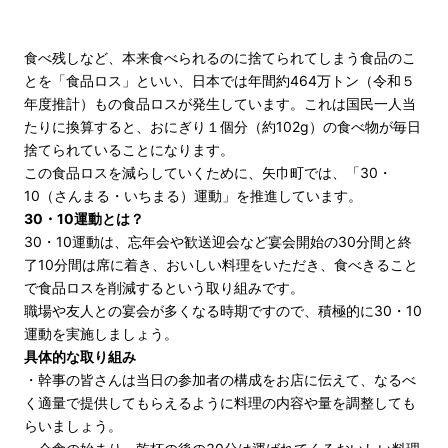
食べ残しなど、本来食べられるのに捨てられてしまう食品のこ
とを「食品ロス」といい、日本では年間約464万トン（令和５
年度推計）もの食品ロスが発生しています。これは国民一人当
たりに換算すると、おにぎり１個分（約102g）の食べ物が毎日
捨てられていることになります。
この食品ロスを減らしていくために、矢巾町では、「30・
10（さんまる・いちまる）運動」を推進しています。
30・10運動とは？
30・10運動は、忘年会や歓送迎会など宴会開始の30分間と終
了10分間は席に着き、おいしい料理をいただき、食べきること
で食品ロスを削減するという取り組みです。
職場や友人との宴会が多くなる時期ですので、積極的に30・10
運動を実施しましょう。
具体的な取り組み
・幹事の皆さんは当日の参加者の構成をお店に伝えて、なるべ
く適量で提供してもらえるように料理の内容や量を調整しても
らいましょう。