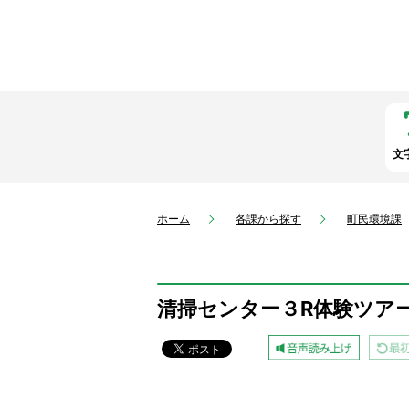
文
ホーム
各課から探す
町民環境課
清掃センター３R体験ツア