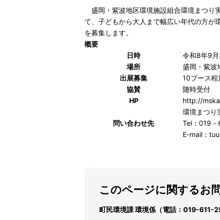
盛岡・紫波地区環境施設組合環境まつり実
て、子どもから大人まで幅広い年代の方が
を募集します。
概要
日時
令和8年9月
場所
盛岡・紫波
出展募集
10ブース
協賛
随時受付
HP
http://mska
環境まつり
問い合わせ先
Tel：019－
E-mail：
tuu
このページに関するお
町民環境課 環境係（電話：019-611-2