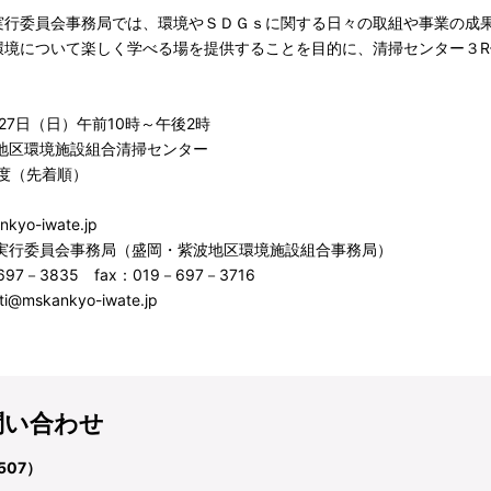
行委員会事務局では、環境やＳＤＧｓに関する日々の取組や事業の成
環境について楽しく学べる場を提供することを目的に、清掃センター３
27日（日）午前10時～午後2時
地区環境施設組合清掃センター
程度（先着順）
nkyo-iwate.jp
実行委員会事務局（盛岡・紫波地区環境施設組合事務局）
697－3835 fax：019－697－3716
ti@mskankyo-iwate.jp
問い合わせ
507）