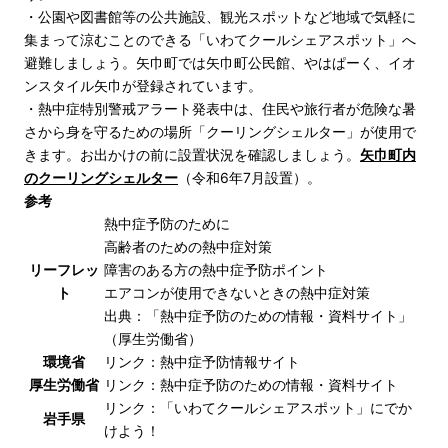
・公園や図書館等の公共施設、観光スポットなど地域で気軽に
集まって涼むことのできる「いわてクールシェアスポット」へ
避難しましょう。矢巾町では矢巾町公民館、やはぱーく、イオ
ンスタイル矢巾が登録されています。
・熱中症特別警戒アラート発表中は、住民や旅行者が危険な暑
さから身を守るための場所「クーリングシェルター」が使用で
きます。お出かけの前に設置状況を確認しましょう。
矢巾町内
のクーリングシェルター
（令和6年7月設置）。
参考
熱中症予防のために
高齢者のための熱中症対策
リーフレッ
障害のある方の熱中症予防ポイント
ト
エアコンが使用できないときの熱中症対策
出典：「熱中症予防のための情報・資料サイト」
（厚生労働省）
環境省
リンク：
熱中症予防情報サイト
厚生労働省
リンク：
熱中症予防のための情報・資料サイト
リンク：
「いわてクールシェアスポット」にでか
岩手県
けよう！