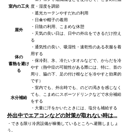
室内の工夫
度・湿度を調節
・遮光カーテンやすだれの利用
・日傘や帽子の着用
・日陰の利用、こまめな休憩
屋外
・天気の良い日は、日中の外出をできるだけ控え
る
・通気性の良い、吸湿性・速乾性のある衣服を着
用する
体の
・保冷剤、氷、冷たいタオルなどで、からだを冷
蓄熱を避け
やす（熱中症の可能性がある際には、特に、首の
る
周り、脇の下、足の付け根などを冷やすと効果的
です）
・室内でも、外出時でも、のどの渇きを感じなく
ても、こまめにスポーツドリンクなどで水分補給
水分補給
をする
・大量に汗をかいたときには、塩分も補給する
外出中でエアコンなどの対策が取れない時は…
・できる限り冷房設備が稼働しているところへ避難しましょ
う。