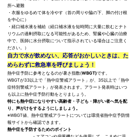
所へ避難
・衣服をゆるめて体を冷やす（首の周りや脇の下、脚の付け根
を中心に）
・経口補水液を補給
（経口補水液を短時間に大量に飲むとナト
リウムの過剰摂取になる可能性があるため、腎臓や心臓の治療
中で、医師に水分摂取について指示されている場合はご注意く
ださい。）
自力で水が飲めない、応答がおかしいときは、た
めらわずに救急車を呼びましょう！
熱中症予防に参考となるのが暑さ指数(
WBGT)
です。
WBGTが33以上で「熱中症警戒アラート」が、35以上で「熱中
症特別警戒アラート」が発表されます。アラート発表時はいつ
も以上に熱中症予防行動をとりましょう。
特にも熱中症になりやすい高齢者・子ども・障がい者へ気を配
り、声がけをするようにしましょう。
※WBGT値、熱中症警戒アラートについては
環境省熱中症予防情
報サイト
から確認できます。
熱中症を予防するためのポイント
・エアコンや扇風機などを使用して、こまめに温