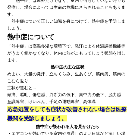
「熱中症」は屋外だけでなく、室内で何もしていない時でも
発症し、場合によっては生命の危機にさらされることもありま
す。
熱中症について正しい知識を身につけて、熱中症を予防しま
しょう。
熱中症について
「熱中症」は高温多湿な環境下で、発汗による体温調整機能等
がうまく働かなくなり、体内に熱がこもってしまう状態を指し
ます。
熱中症の主な症状
めまい、大量の発汗、立ちくらみ、生あくび、筋肉痛、筋肉の
こむら返り
症状が進むと…
頭痛、嘔吐、倦怠感、判断力の低下、集中力の低下、脱力感
意識障害、けいれん、手足の運動障害、高体温
応急処置をしても症状が改善されない場合は医療
機関を受診しましょう。
熱中症が疑われる人を見かけたら
・エアコンが効いている室内や風通しのよい日陰など涼しい場