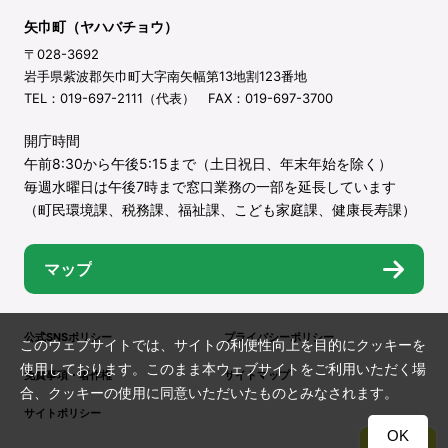
矢巾町（ヤハバチョウ）
〒028-3692
岩手県紫波郡矢巾町大字南矢幅第13地割123番地
TEL：019-697-2111（代表） FAX：019-697-3700
開庁時間
午前8:30から午後5:15まで（土日祝日、年末年始を除く）
毎週水曜日は午後7時まで窓口業務の一部を延長しています
（町民環境課、税務課、福祉課、こども家庭課、健康長寿課）
マップ
公式SNSポリシー
プライバシーポリシー
このウェブサイトでは、サイトの利便性向上を目的にクッキーを
使用しております。このまま本ウェブサイトをご利用いただく場
免責事項・著作権
サイトマップ
合、クッキーの使用に同意いただいたものとみなされます。
サイトポリシー
OK
TOP