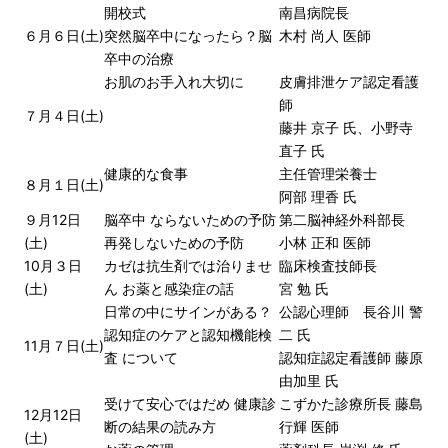
開校式
南昌病院長
６月６日(土)
突然脳卒中になったら？脳
木村 尚人 医師
卒中の治療
お肌のお手入れ大切に
皮膚排泄ケア認定看護
師
７月４日(土)
藤井 京子 氏、小野寺
直子 氏
健康的な食事
主任管理栄養士
８月１日(土)
阿部 理香 氏
９月12日
脳卒中 ならないための予防
第二脳神経外科部長
(土)
再発しないための予防
小林 正和 医師
10月３日
カゼは抗生剤では治りませ
臨床検査技師長
(土)
ん お薬と感染症の話
宮 勉 氏
日常の中にサインがある？
公認心理師 長谷川 警
認知症のケアと認知機能検
二 氏
11月７日(土)
査 について
認知症認定看護師 藤原
由加里 氏
受けて安心ではだめ 健康診
こずかた診療所長 藤島
12月12日
断の結果の読み方
行輝 医師
(土)