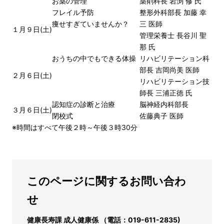
お薬の管理
薬剤科長 岩渕 修 氏
フレイル予防
整形外科部長 加藤 幸
痩せすぎていませんか？
三 医師
１月９日(土)
管理栄養士 長谷川 聖
那 氏
おうちの中でもできる体操
リハビリテーション科
部長 吉岡尚美 医師
２月６日(土)
リハビリテーション技
師長 三浦正徳 氏
認知症の診断と治療
脳神経内科部長
３月６日(土)
閉校式
佐藤典子 医師
※時間はすべて午後２時～午後３時30分
このページに関するお問い合わ
せ
健康長寿課 成人健康係 （電話：019-611-2835)