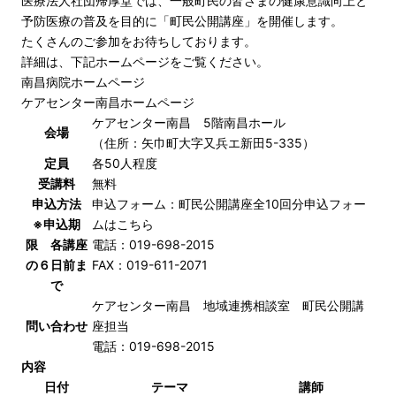
医療法人社団帰厚堂では、一般町民の皆さまの健康意識向上と
予防医療の普及を目的に「町民公開講座」を開催します。
たくさんのご参加をお待ちしております。
詳細は、下記ホームページをご覧ください。
南昌病院ホームページ
ケアセンター南昌ホームページ
ケアセンター南昌 5階南昌ホール
会場
（住所：矢巾町大字又兵エ新田5-335）
定員
各50人程度
受講料
無料
申込方法
申込フォーム：町民公開講座全10回分申込フォー
※申込期
ムは
こちら
限 各講座
電話：019-698-2015
の６日前ま
FAX：019-611-2071
で
ケアセンター南昌 地域連携相談室 町民公開講
問い合わせ
座担当
電話：019-698-2015
内容
日付
テーマ
講師