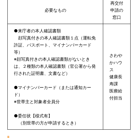
再交付
必要なもの
申請の
窓口
●来庁者の本人確認書類
顔写真付きの本人確認書類１点（運転免
許証、パスポート、マイナンバーカード
等）
さわや
※顔写真付きの本人確認書類がないとき
かハウ
は、２種類の本人確認書類（官公署から発
ス
行された証明書、文書など）
健康長
寿課
●マイナンバーカード（または通知カー
医療給
ド）
付担当
※世帯主と対象者全員分
●委任状【様式有】
（別世帯の方が申請するとき）