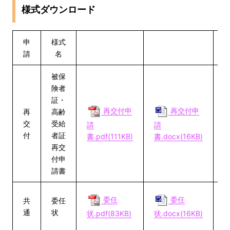
様式ダウンロード
申
様式
請
名
被保
険者
証・
再交付申
再交付申
再
高齢
交
受給
請
請
付
者証
書.pdf(111KB)
書.docx(16KB)
例
再交
付申
請書
委任
委任
共
委任
通
状
状.pdf(83KB)
状.docx(16KB)
例