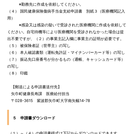
※勤務先に作成を依頼してください。
（４） 国民健康保険傷病手当金支給申請書 別紙３（医療機関記入
用）
※感染又は感染の疑いで受診された医療機関に作成を依頼して
ください。自宅待機等により医療機関を受診されなかった場合は提
出不要ですが、（２）の事業主記入欄に事業主の証明が必要です。
（５） 被保険者証（世帯主）の写し
（６） 本人確認書類（運転免許証・マイナンバーカード等）の写し
（７） 振込先口座番号が分かるもの（通帳、キャッシュカード等）
の写し
（８） 印鑑
【郵送による申請書送付先】
矢巾町健康長寿課 医療給付担当
〒028-3615 紫波郡矢巾町大字南矢幅14-78
５ 申請書ダウンロード
（１）～（４）の申請書様式は下記からダウンロードできます。