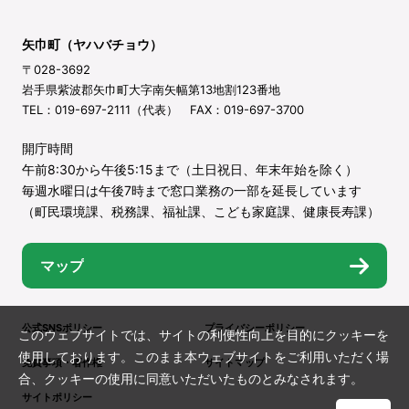
矢巾町（ヤハバチョウ）
〒028-3692
岩手県紫波郡矢巾町大字南矢幅第13地割123番地
TEL：019-697-2111（代表） FAX：019-697-3700
開庁時間
午前8:30から午後5:15まで（土日祝日、年末年始を除く）
毎週水曜日は午後7時まで窓口業務の一部を延長しています
（町民環境課、税務課、福祉課、こども家庭課、健康長寿課）
マップ
公式SNSポリシー
プライバシーポリシー
このウェブサイトでは、サイトの利便性向上を目的にクッキーを
使用しております。このまま本ウェブサイトをご利用いただく場
免責事項・著作権
サイトマップ
合、クッキーの使用に同意いただいたものとみなされます。
サイトポリシー