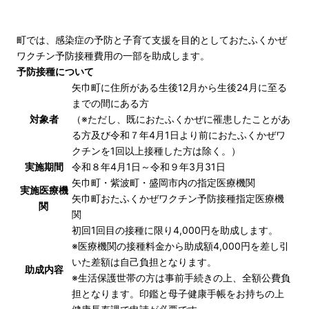
町では、感染症の予防と子育て支援を目的としておたふくかぜ
ワクチン予防接種費用の一部を助成します。
予防接種について
矢巾町に住所がある生後12月から生後24月に至る
までの間にある方
対象者
（※ただし、既におたふくかぜに罹患したことがあ
る方及び令和７年4月1日より前におたふくかぜワ
クチンを1回以上接種した方は除く。）
実施期間
令和８年4月1日～令和９年3月31日
矢巾町・紫波町・盛岡市内の指定医療機関
実施医療機
矢巾町おたふくかぜワクチン予防接種指定医療機
関
関
初回1回目の接種に限り4,000円を助成します。
※医療機関の接種料金から助成額4,000円を差し引
いた差額は自己負担となります。
助成内容
※生活保護世帯の方は事前手続きの上、全額公費負
担となります。印鑑と母子健康手帳をお持ちの上