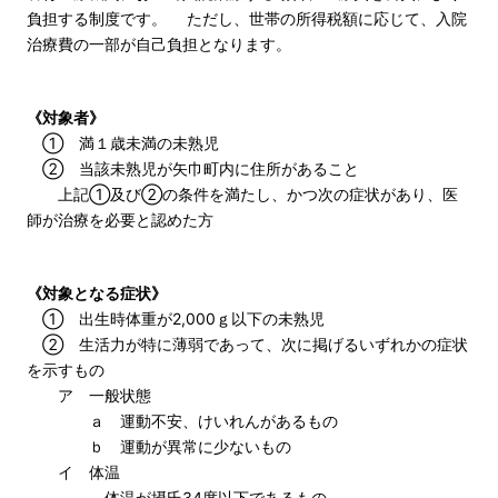
負担する制度です。 ただし、世帯の所得税額に応じて、入院
治療費の一部が自己負担となります。
《対象者》
① 満１歳未満の未熟児
② 当該未熟児が矢巾町内に住所があること
上記①及び②の条件を満たし、かつ次の症状があり、医
師が治療を必要と認めた方
《対象となる症状》
① 出生時体重が2,000ｇ以下の未熟児
② 生活力が特に薄弱であって、次に掲げるいずれかの症状
を示すもの
ア 一般状態
ａ 運動不安、けいれんがあるもの
ｂ 運動が異常に少ないもの
イ 体温
体温が摂氏34度以下であるもの