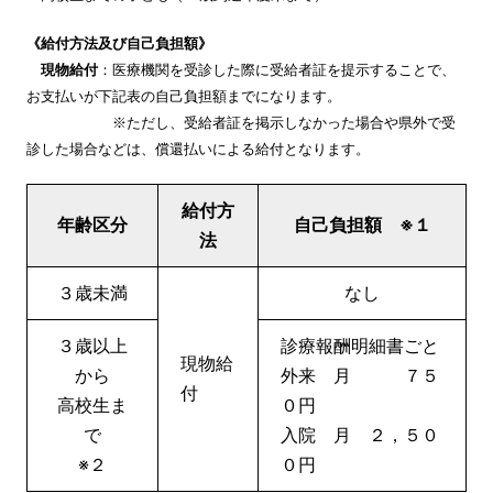
《給付方法及び自己負担額》
現物給付
：
医療機関を受診した際に受給者証を提示することで、
お支払いが下記表の自己負担額までになります。
※ただし、受給者証を掲示しなかった場合や県外で受
診した場合などは、償還払いによる給付となります。
給付方
年齢区分
自己負担額 ※１
法
３歳未満
なし
３歳以上
診療報酬明細書ごと
現物給
から
外来 月 ７５
付
高校生ま
０円
で
入院 月 ２，５０
※２
０円