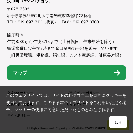
矢巾町（ヤハバチョウ）
〒028-3692
岩手県紫波郡矢巾町大字南矢幅第13地割123番地
TEL：019-697-2111（代表） FAX：019-697-3700
開庁時間
午前8:30から午後5:15まで（土日祝日、年末年始を除く）
毎週水曜日は午後7時まで窓口業務の一部を延長しています
（町民環境課、税務課、福祉課、こども家庭課、健康長寿課）
マップ
公式SNSポリシー
プライバシーポリシー
このウェブサイトでは、サイトの利便性向上を目的にクッキーを
使用しております。このまま本ウェブサイトをご利用いただく場
免責事項・著作権
サイトマップ
合、クッキーの使用に同意いただいたものとみなされます。
サイトポリシー
OK
TOP
All Rights Reserved. Copyrights YAHABA TOWN OFFICE.