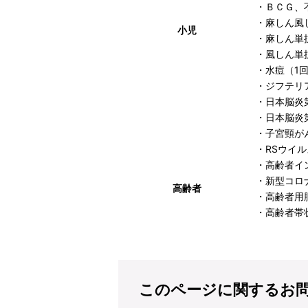
・ＢＣＧ、
・麻しん風
小児
・麻しん単
・風しん単
・水痘（1
・ジフテリ
・日本脳炎
・日本脳炎
・子宮頸が
・RSウイ
・高齢者イ
・新型コロ
高齢者
・高齢者用
・高齢者帯
このページに関するお