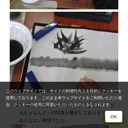
このウェブサイトでは、サイトの利便性向上を目的にクッキーを
使用しております。このまま本ウェブサイトをご利用いただく場
合、クッキーの使用に同意いただいたものとみなされます。
・学年の掲示板には、１年生から招待を受けた「お
もちゃらんど」の写真が展示してありました。
OK
TOP
みんなよい表情でした。