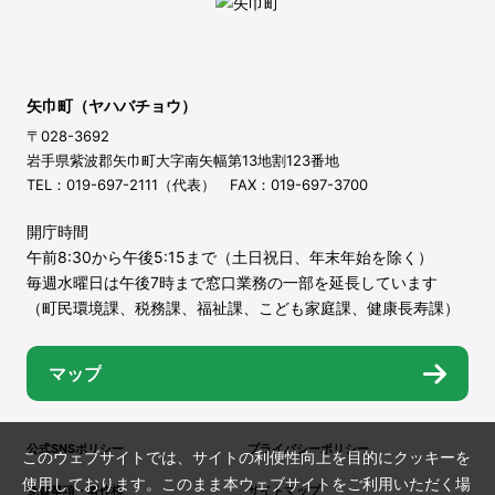
矢巾町（ヤハバチョウ）
〒028-3692
岩手県紫波郡矢巾町大字南矢幅第13地割123番地
TEL：019-697-2111（代表） FAX：019-697-3700
開庁時間
午前8:30から午後5:15まで（土日祝日、年末年始を除く）
毎週水曜日は午後7時まで窓口業務の一部を延長しています
（町民環境課、税務課、福祉課、こども家庭課、健康長寿課）
マップ
公式SNSポリシー
プライバシーポリシー
このウェブサイトでは、サイトの利便性向上を目的にクッキーを
使用しております。このまま本ウェブサイトをご利用いただく場
免責事項・著作権
サイトマップ