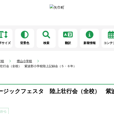
字サイズ
背景色
検索
翻訳
新着情報
コンテ
学校
煙山小学校
壮行会（全校） 紫波郡小学校陸上記録会（５・６年）
ージックフェスタ 陸上壮行会（全校） 紫