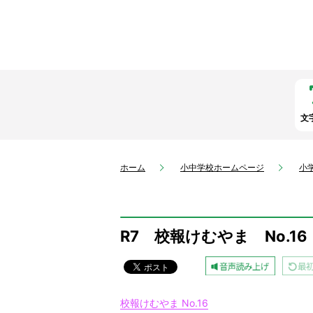
文
ホーム
小中学校ホームページ
小
R7 校報けむやま No.16
校報けむやま No.16