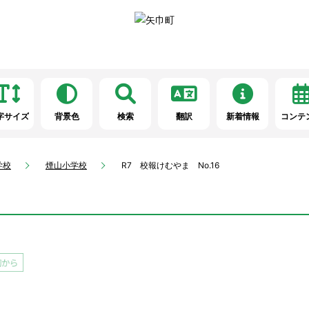
字サイズ
背景色
検索
翻訳
新着情報
コンテ
学校
煙山小学校
R7 校報けむやま No.16