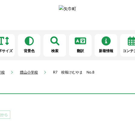
字サイズ
背景色
検索
翻訳
新着情報
コンテ
学校
煙山小学校
R7 校報けむやま No.8