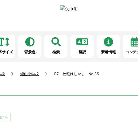
字サイズ
背景色
検索
翻訳
新着情報
コンテ
学校
煙山小学校
R7 校報けむやま No.35