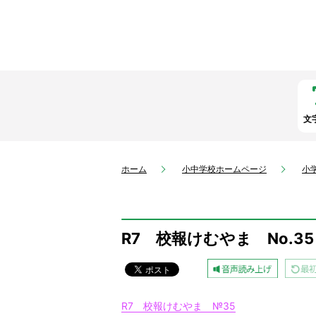
文
ホーム
小中学校ホームページ
小
R7 校報けむやま No.35
R7 校報けむやま №35