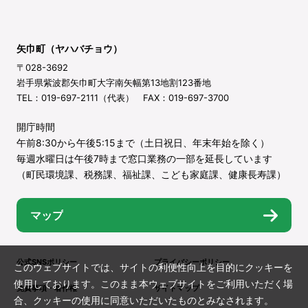
矢巾町（ヤハバチョウ）
〒028-3692
岩手県紫波郡矢巾町大字南矢幅第13地割123番地
TEL：019-697-2111（代表） FAX：019-697-3700
開庁時間
午前8:30から午後5:15まで（土日祝日、年末年始を除く）
毎週水曜日は午後7時まで窓口業務の一部を延長しています
（町民環境課、税務課、福祉課、こども家庭課、健康長寿課）
マップ
公式SNSポリシー
プライバシーポリシー
このウェブサイトでは、サイトの利便性向上を目的にクッキーを
使用しております。このまま本ウェブサイトをご利用いただく場
免責事項・著作権
サイトマップ
合、クッキーの使用に同意いただいたものとみなされます。