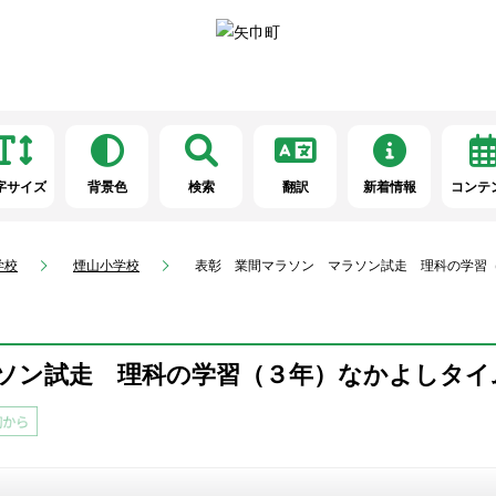
字サイズ
背景色
検索
翻訳
新着情報
コンテ
学校
煙山小学校
表彰 業間マラソン マラソン試走 理科の学習
ソン試走 理科の学習（３年）なかよしタイ