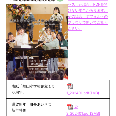
セスした場合、PDFを開
けない場合があります。
その場合、デフォルトの
ブラウザで開いてご覧く
ださい。
表紙「煙山小学校創立１５
０周年」
1_202401.pdf(1MB)
謹賀新年 町長あいさつ
2-
新年特集
3_202401.pdf(3MB)