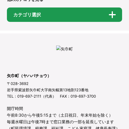
カテゴリ選択
矢巾町（ヤハバチョウ）
〒028-3692
岩手県紫波郡矢巾町大字南矢幅第13地割123番地
TEL：019-697-2111（代表） FAX：019-697-3700
開庁時間
午前8:30から午後5:15まで（土日祝日、年末年始を除く）
毎週水曜日は午後7時まで窓口業務の一部を延長しています
（町民環境課、税務課、福祉課、こども家庭課、健康長寿課）