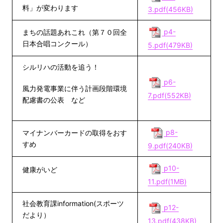
料」が変わります
3.pdf(456KB)
p4-
まちの話題あれこれ（第７０回全
日本合唱コンクール）
5.pdf(479KB)
シルリハの活動を追う！
p6-
風力発電事業に伴う計画段階環境
7.pdf(552KB)
配慮書の公表 など
p8-
マイナンバーカードの取得をおす
すめ
9.pdf(240KB)
p10-
健康がいど
11.pdf(1MB)
社会教育課information(スポーツ
p12-
だより）
13.pdf(438KB)