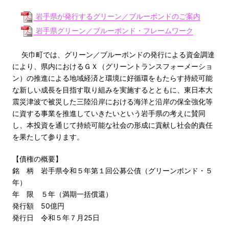
岩手県が発行するグリーン／ブルーボンドのご案内
岩手県グリーン／ブルーボンド・フレームワーク
矢巾町では、グリーン／ブルーボンドの発行による資金調達
により、県内におけるＧＸ（グリーントランスフォーメーショ
ン）の推進による地域経済と環境に好循環をもたらす持続可能
な新しい成長を目指す取り組みを実施するとともに、東日本大
震災津波で被災した三陸沿岸における海洋と沿岸の保全強化等
に資する事業を推進していきたいという岩手県の考えに賛同
し、本投資を通じて持続可能な社会の形成に貢献し社会的責任
を果たして参ります。
【債権の概要】
銘 柄 岩手県令和５年第１回公募公債（グリーンボンド・５
年）
年 限 ５年（満期一括償還）
発行額 50億円
発行日 令和５年７月25日