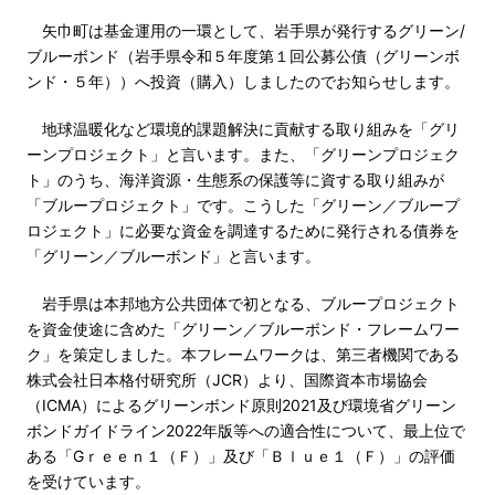
矢巾町は基金運用の一環として、岩手県が発行するグリーン/
ブルーボンド（岩手県令和５年度第１回公募公債（グリーンボ
ンド・５年））へ投資（購入）しましたのでお知らせします。
地球温暖化など環境的課題解決に貢献する取り組みを「グリ
ーンプロジェクト」と言います。
また、「グリーンプロジェク
ト」のうち、海洋資源・生態系の保護等に資する取り組みが
「ブループロジェクト」です。こうした「グリーン／ブループ
ロジェクト」に必要な資金を調達するために発行される債券を
「グリーン／ブルーボンド」と言います。
岩手県は本邦地方公共団体で初となる、ブループロジェクト
を資金使途に含めた「グリーン／ブルーボンド・フレームワー
ク」を策定しました。本フレームワークは、第三者機関である
株式会社日本格付研究所（JCR）より、国際資本市場協会
（ICMA）によるグリーンボンド原則2021及び環境省グリーン
ボンドガイドライン2022年版等への適合性について、最上位で
ある「Gｒｅｅｎ１（Ｆ）」及び「Ｂｌｕｅ１（Ｆ）」の評価
を受けています。