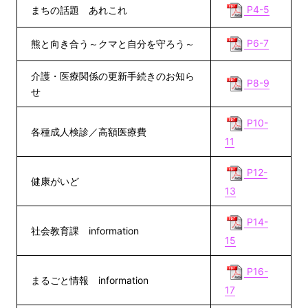
P4-5
まちの話題 あれこれ
P6-7
熊と向き合う～クマと自分を守ろう～
介護・医療関係の更新手続きのお知ら
P8-9
せ
P10-
各種成人検診／高額医療費
11
P12-
健康がいど
13
P14-
社会教育課 information
15
P16-
まるごと情報 information
17