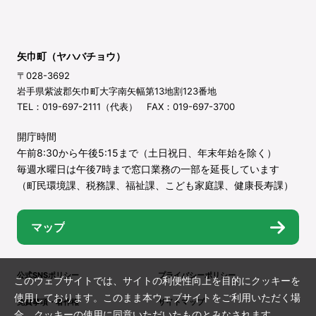
矢巾町（ヤハバチョウ）
〒028-3692
岩手県紫波郡矢巾町大字南矢幅第13地割123番地
TEL：019-697-2111（代表） FAX：019-697-3700
開庁時間
午前8:30から午後5:15まで（土日祝日、年末年始を除く）
毎週水曜日は午後7時まで窓口業務の一部を延長しています
（町民環境課、税務課、福祉課、こども家庭課、健康長寿課）
マップ
公式SNSポリシー
プライバシーポリシー
このウェブサイトでは、サイトの利便性向上を目的にクッキーを
使用しております。このまま本ウェブサイトをご利用いただく場
免責事項・著作権
サイトマップ
合、クッキーの使用に同意いただいたものとみなされます。