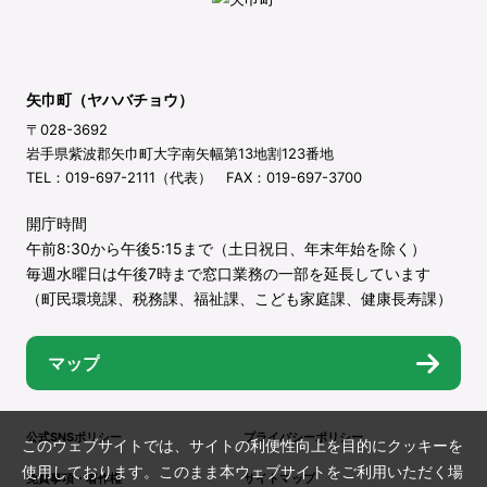
矢巾町（ヤハバチョウ）
〒028-3692
岩手県紫波郡矢巾町大字南矢幅第13地割123番地
TEL：019-697-2111（代表） FAX：019-697-3700
開庁時間
午前8:30から午後5:15まで（土日祝日、年末年始を除く）
毎週水曜日は午後7時まで窓口業務の一部を延長しています
（町民環境課、税務課、福祉課、こども家庭課、健康長寿課）
マップ
公式SNSポリシー
プライバシーポリシー
このウェブサイトでは、サイトの利便性向上を目的にクッキーを
使用しております。このまま本ウェブサイトをご利用いただく場
免責事項・著作権
サイトマップ