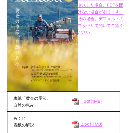
セスした場合、PDFを開
けない場合があります。
その場合、デフォルトの
ブラウザで開いてご覧く
ださい。
表紙「黄金の季節、
1.pdf(1MB)
自然の恵み」
もくじ
2.pdf(1MB)
表紙の解説