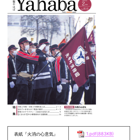
1.pdf(883KB)
表紙『火消の心意気』