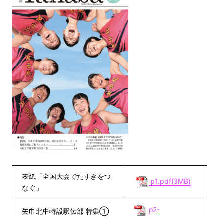
表紙「全国大会でたすきをつ
p1.pdf(3MB)
なぐ」
p2-
矢巾北中特設駅伝部 特集①