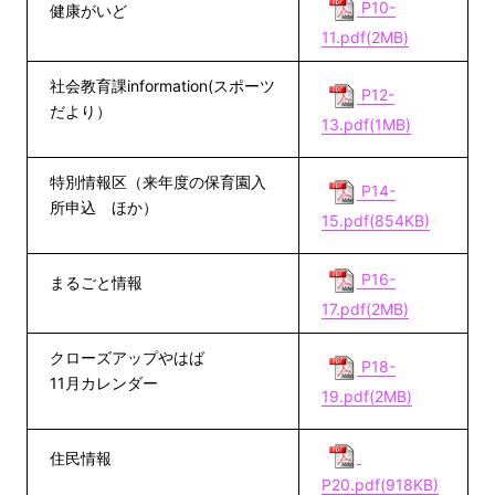
P10-
健康がいど
11.pdf(2MB)
社会教育課information(スポーツ
P12-
だより）
13.pdf(1MB)
特別情報区（来年度の保育園入
P14-
所申込 ほか）
15.pdf(854KB)
P16-
まるごと情報
17.pdf(2MB)
クローズアップやはば
P18-
11月カレンダー
19.pdf(2MB)
住民情報
P20.pdf(918KB)