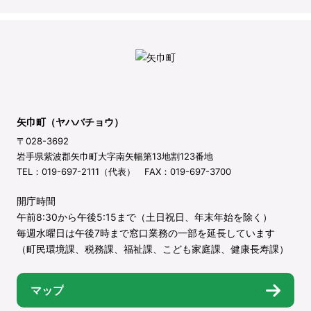
矢巾町（ヤハバチョウ）
〒028-3692
岩手県紫波郡矢巾町大字南矢幅第13地割123番地
TEL：019-697-2111（代表） FAX：019-697-3700
開庁時間
午前8:30から午後5:15まで（土日祝日、年末年始を除く）
毎週水曜日は午後7時まで窓口業務の一部を延長しています
（町民環境課、税務課、福祉課、こども家庭課、健康長寿課）
マップ