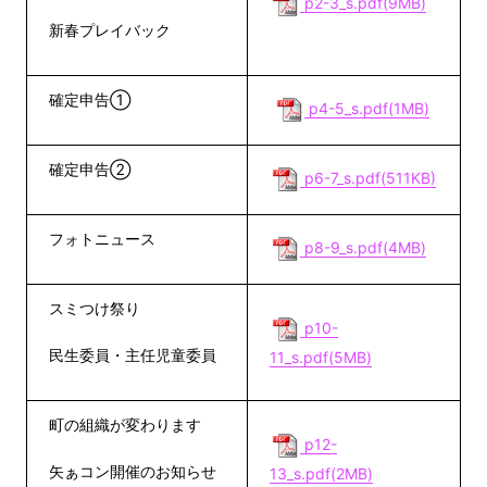
p2-3_s.pdf(9MB)
新春プレイバック
確定申告①
p4-5_s.pdf(1MB)
確定申告②
p6-7_s.pdf(511KB)
フォトニュース
p8-9_s.pdf(4MB)
スミつけ祭り
p10-
民生委員・主任児童委員
11_s.pdf(5MB)
町の組織が変わります
p12-
矢ぁコン開催のお知らせ
13_s.pdf(2MB)