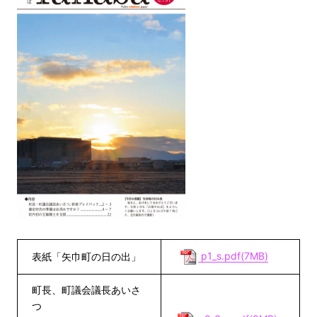
p1_s.pdf(7MB)
表紙「矢巾町の日の出」
町長、町議会議長あいさ
つ