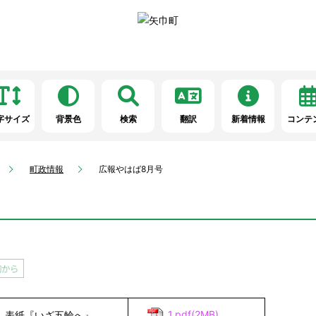
字サイズ
背景色
検索
翻訳
新着情報
コンテ
町政情報
広報やはば8月号
1.pdf(2MB)
表紙『いざ五輪へ』