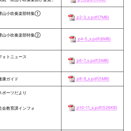
煙山小吹奏楽部特集①
p2-3_s.pdf(7MB)
煙山小吹奏楽部特集②
p4-5_s.pdf(8MB)
フォトニュース
p6-7_s.pdf(5MB)
p8-9_s.pdf(5MB)
健康ガイド
スポーツだより
p10-11_s.pdf(526KB)
社会教育課インフォ