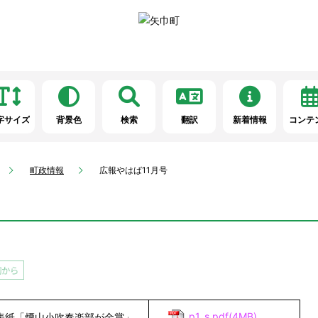
字サイズ
背景色
検索
翻訳
新着情報
コンテ
町政情報
広報やはば11月号
p1_s.pdf(4MB)
表紙「煙山小吹奏楽部が金賞」