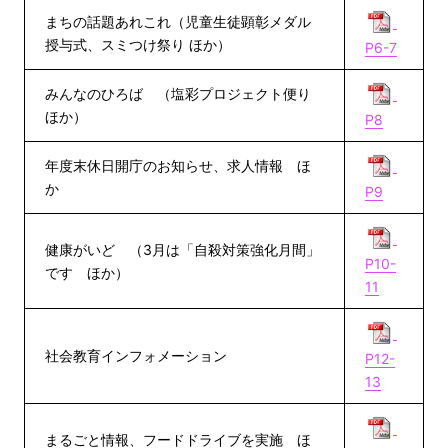
まちの話題あれこれ（児童生徒顕彰メダル
授与式、スミつけ祭り ほか）
P6-7
みんなのひろば （塩彩プロジェクト便り
ほか）
P8
年度末休日開庁のお知らせ、求人情報 ほ
か
P9
健康がいど （3月は「自殺対策強化月間」
P10-
です ほか）
11
社会教育インフォメーション
P12-
13
まるごと情報、フードドライブを実施 ほ