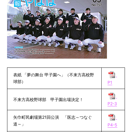
表紙 「夢の舞台 甲子園へ」（不来方高校野
球部）
P1
不来方高校野球部 甲子園出場決定！
P2-3
矢巾町民劇場第21回公演 「医志～つなぐ
道～」
P4-5