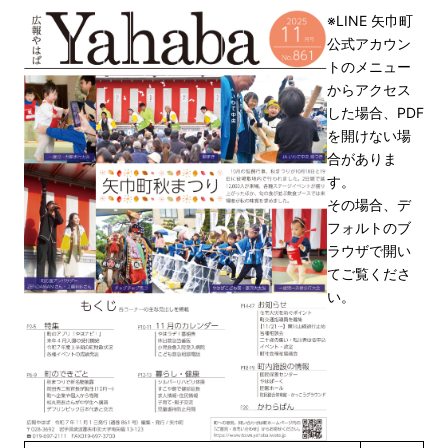
※LINE 矢巾町
公式アカウン
トのメニュー
からアクセス
した場合、PDF
を開けない場
合がありま
す。
その場合、デ
フォルトのブ
ラウザで開い
てご覧くださ
い。