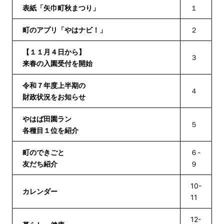
表紙「矢巾町秋まつり」
１
町のアプリ「やはナビ！」
２
【１１月４日から】
３
来春の入園受付を開始
令和７年度上半期の
４
財政状況をお知らせ
やはば田園ラン
５
各種目１位を紹介
町のできごと
６-
友だち紹介
９
10-
カレンダー
11
12-